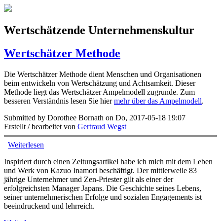
Direkt zum Inhalt
Coaching
Wertschätzende Unternehmenskultur
Training
Wertschätzer Methode
Beratung
Die Wertschätzer Methode dient Menschen und Organisationen
Team
beim entwickeln von Wertschätzung und Achtsamkeit. Dieser
Methode liegt das Wertschätzer Ampelmodell zugrunde. Zum
Enjoy Change
besseren Verständnis lesen Sie hier
mehr über das Ampelmodell
.
Submitted by Dorothee Bornath on Do, 2017-05-18 19:07
Interessant
Erstellt / bearbeitet von
Gertraud Wegst
Weiterlesen
über Wertschätzer Methode
Inspiriert durch einen Zeitungsartikel habe ich mich mit dem Leben
und Werk von Kazuo Inamori beschäftigt. Der mittlerweile 83
jährige Unternehmer und Zen-Priester gilt als einer der
erfolgreichsten Manager Japans. Die Geschichte seines Lebens,
seiner unternehmerischen Erfolge und sozialen Engagements ist
beeindruckend und lehrreich.